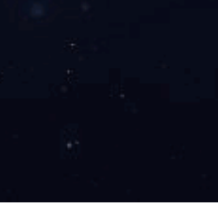
1
下一页
CONTACT INFORMATION
联系方式
福建省龙岩市新罗区东肖镇龙腾南路14号珠江大厦7层701室
0597-2336139
382955834@qq.com
WEBSITE QR CODE
网站二维码
扫一扫进入网站
微信公众号
扫一扫关注微信公众号