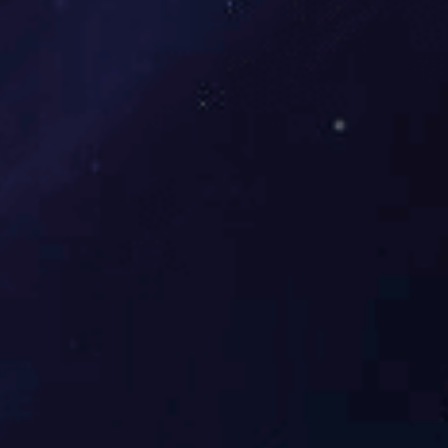
上一个
2016-2017年度龙岩市守合同重信用企业
下一个
2013年度龙岩市建筑业先进企业
CONTACT INFORMATION
联系方式
福建省龙岩市新罗区东肖镇龙腾南路14号珠江大厦7层701室
0597-2336139
382955834@qq.com
WEBSITE QR CODE
网站二维码
扫一扫进入网站
微信公众号