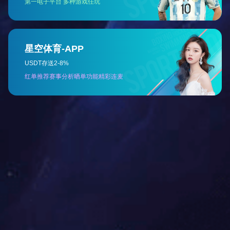
开云体育
当前位置：
首页
/
荣誉资质
/
企业荣誉
/
2018-2019龙岩上守合同重信用企业
2018-2019龙岩上守合同重信用
企业
工程描述
参数
扫二维码用手机看
未找到相应参数组，请于后台属性模板中添加