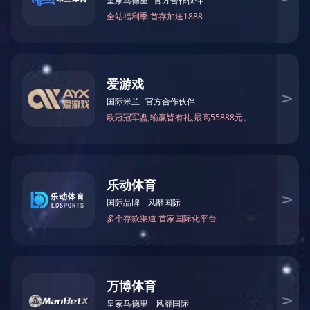
新闻中心
公司新闻
业内动态
联系我们
