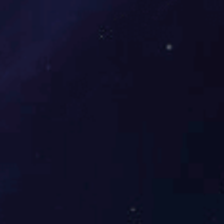
下一个
荣誉
CONTACT INFORMATION
联系方式
福建省龙岩市新罗区东肖镇龙腾南路14号珠江大厦7层701室
0597-2336139
382955834@qq.com
WEBSITE QR CODE
网站二维码
扫一扫进入网站
微信公众号
扫一扫关注微信公众号