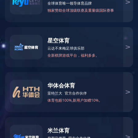
企业业绩
市政工程业绩
公路工程业绩
电力工程业绩
水利工程业绩
开云体育业绩
业绩展示
新闻中心
