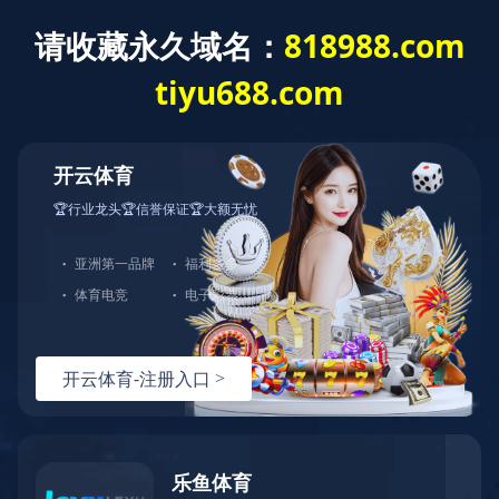
首页
公司简介
荣誉资质

荣誉资质
企业资质
企业专利
企业荣誉
企业业绩
