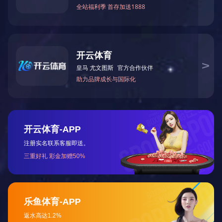
联系我们
联系方式
客户留言
首页
公司简介
荣誉资质
企业资质
企业专利
企业荣誉
企业业绩
市政工程业绩
公路工程业绩
电力工程业绩
水利工程业
绩
开云体育业绩
业绩展示
新闻中心
公司新闻
业内动态
联系我们
联系方式
客户留言
