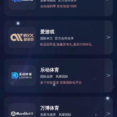
新闻中心
公司新闻
业内动态
联系我们
