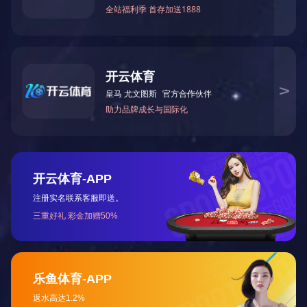
联系我们
联系方式
客户留言
首页
公司简介
荣誉资质
企业资质
企业专利
企业荣誉
企业业绩
市政工程业绩
公路工程业绩
电力工程业绩
水利工程业
绩
开云体育业绩
业绩展示
新闻中心
公司新闻
业内动态
联系我们
联系方式
客户留言
