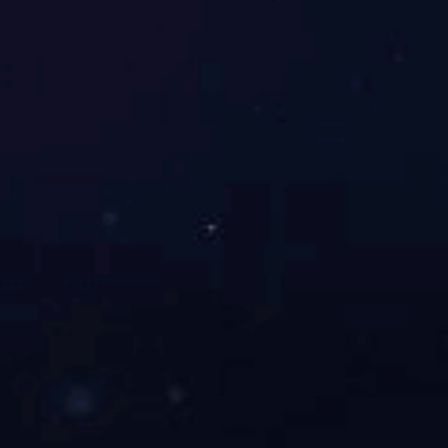
ONLINE MESSAGE
联系方式
留言应用名称：
客户留言
描述：
*
留言内容：
姓名：
性别：
男
女
手机：
电话：
传真：