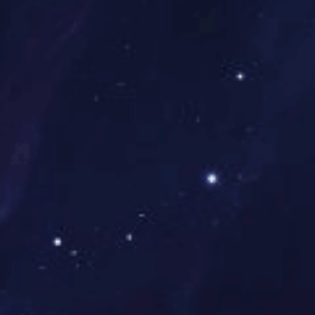
开云体育业绩