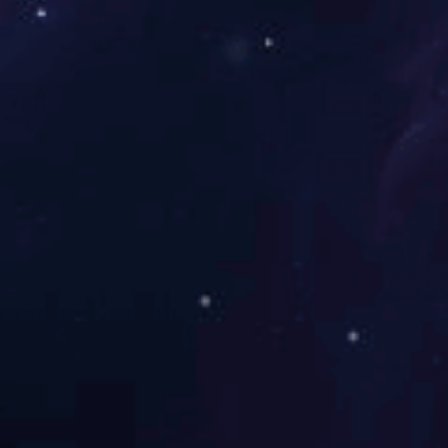
CONTACT INFORMATION
联系方式
福建省龙岩市新罗区东肖镇龙腾南路14号珠江大厦7层701室
0597-2336139
382955834@qq.com
WEBSITE QR CODE
网站二维码
扫一扫进入网站
微信公众号
扫一扫关注微信公众号