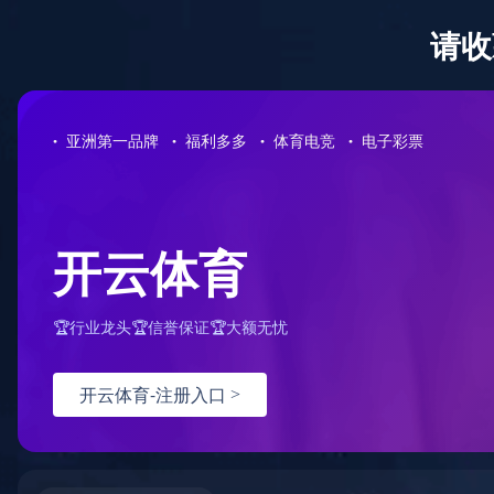
首页
公司简介
荣誉资质

荣誉资质
企业资质
企业专利
企业荣誉
企业业绩
