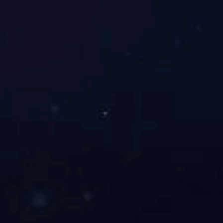
ONLINE MESSAGE
联系方式
留言应用名称：
客户留言
描述：
*
留言内容：
姓名：
性别：
男
女
手机：
电话：
传真：