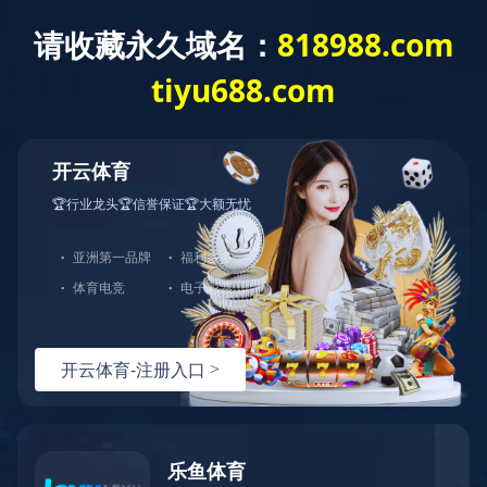
首页
公司简介
荣誉资质

荣誉资质
企业资质
企业专利
企业荣誉
企业业绩
