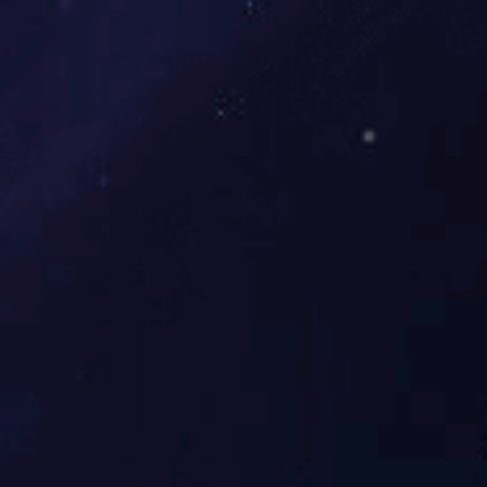
上一个
无
下一个
综合利用产品及配方泥加工项目（一期）
CONTACT INFORMATION
联系方式
福建省龙岩市新罗区东肖镇龙腾南路14号珠江大厦7层701室
0597-2336139
382955834@qq.com
WEBSITE QR CODE
网站二维码
扫一扫进入网站
微信公众号