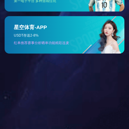
开云体育
当前位置：
首页
/
业绩展示
/
开云体育
/
开云(中国)一站式服务官方网站
开云(中国)一站式服务官方网
站
工程描述
参数
扫二维码用手机看
未找到相应参数组，请于后台属性模板中添加